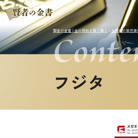
賢者の金書│金の現物を賢く購入
»
金現物の販売業
フジタ