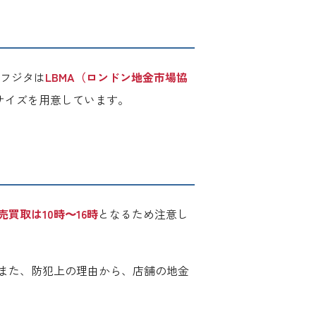
、フジタは
LBMA（ロンドン地金市場協
類のサイズを用意しています。
買取は10時〜16時
となるため注意し
また、防犯上の理由から、店舗の地金