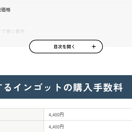
売価格
も丁寧に販売
週間程度で用意
目次を開く
する
インゴットの購入手数料
4,400円
4,400円