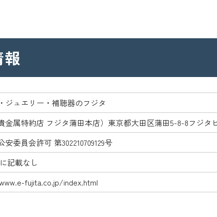
情報
・ジュエリー・補聴器のフジタ
貴金属特約店 フジタ蒲田本店）東京都大田区蒲田5-8-8フジタ
安委員会許可 第302210709129号
Pに記載なし
www.e-fujita.co.jp/index.html