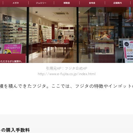
引用元HP：フジタ公式HP
http://www.e-fujita.co.jp/index.html
績を積んできたフジタ。ここでは、フジタの特徴やインゴット
トの購入手数料