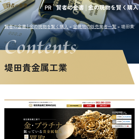
賢者の金書│金の現物を賢く購入
賢者の金書│金の現物を賢く購入
»
金現物の販売業者一覧
»
堤田貴金
堤田貴金属工業