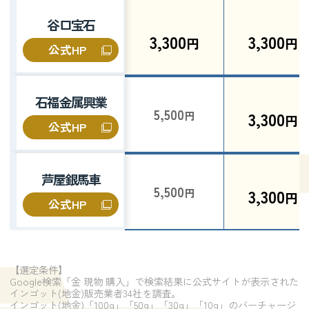
谷口宝石
3,300
3,300
円
円
公式HP
石福金属興業
5,500
3,300
円
円
公式HP
芦屋銀馬車
5,500
3,300
円
円
公式HP
【選定条件】
Google検索「金 現物 購入」で検索結果に公式サイトが表示された
インゴット(地金)販売業者34社を調査。
インゴット(地金)「100g」「50g」「30g」「10g」のバーチャージ