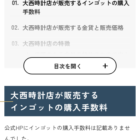
大西時計店が販売するインゴットの購入
手数料
大西時計店が販売する金貨と販売価格
大西時計店の特徴
信頼のある会社の特約店なので安心
して取引できる
目次を開く
LBMA公認のマークが刻まれた信頼
の商品
公正な鑑定を行う貴金属ジュエリー
大西時計店が販売する
の買取も実施
インゴットの購入手数料
大西時計店の会社情報
公式HPにインゴットの購入手数料は記載ありませ
んでした。