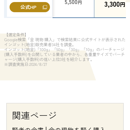
5,500
3,300
円
円
公式HP
【選定条件】
Google検索「金 現物 購入」で検索結果に公式サイトが表示された
インゴット(地金)販売業者34社を調査。
インゴット(地金)「100g」「50g」「30g」「10g」のバーチャージ
(購入手数料)を公開している業者の中から、各重量サイズでバーチ
ャージ(購入手数料)の低い上位3社を紹介します。
※調査実施日:2024/8/27
関連ページ
賢者の金書│金の現物を賢く購入