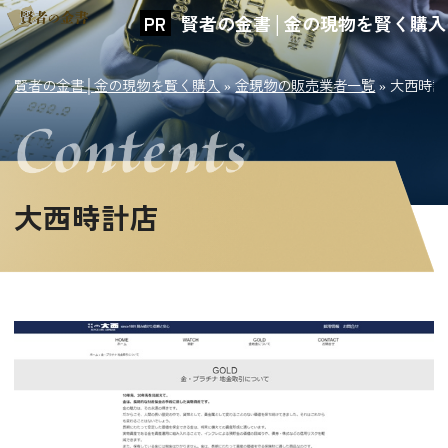
賢者の金書│金の現物を賢く購入
賢者の金書│金の現物を賢く購入
»
金現物の販売業者一覧
»
大西時計
大西時計店