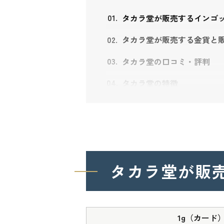
タカラ堂が販売するインゴ
タカラ堂が販売する金貨と
タカラ堂の口コミ・評判
タカラ堂の特徴
老舗「徳力本店」のイ
日本金地金流通協会に
豊富な知識を持った専
タカラ堂での金の購入方法
店頭での購入（ジュエ
タカラ堂が販
インゴットや金貨など
オンラインでの購入
タカラ堂の会社情報
1g（カード