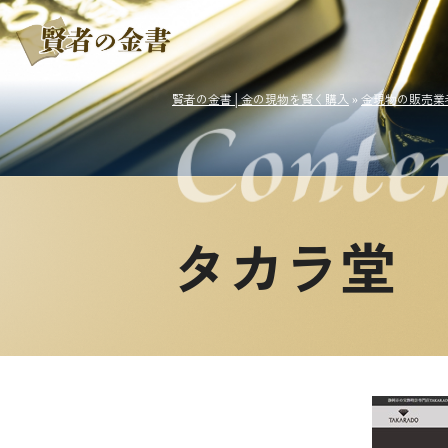
賢者の金書│金の現物を賢く購入
»
金現物の販売業
タカラ堂