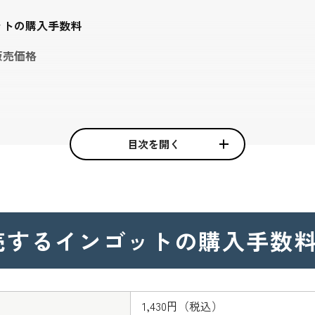
ットの購入手数料
販売価格
ンゴットを取り扱う
目次を開く
登録済み
門家が常駐
リー製品）
売する
インゴットの購入手数
の地金商品の購入
）
1,430円（税込）