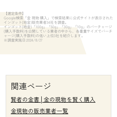
【選定条件】
Google検索「金 現物 購入」で検索結果に公式サイトが表示された
インゴット(地金)販売業者34社を調査。
インゴット(地金)「100g」「50g」「30g」「10g」のバーチャージ
(購入手数料)を公開している業者の中から、各重量サイズでバーチ
ャージ(購入手数料)の低い上位3社を紹介します。
※調査実施日:2024/8/27
関連ページ
賢者の金書│金の現物を賢く購入
金現物の販売業者一覧