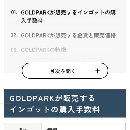
GOLDPARKが販売するインゴットの購
入手数料
GOLDPARKが販売する金貨と販売価格
GOLDPARKの特徴
精錬所での厳しい品質管理チェック
をクリアした金地金
目次を開く
国際的に認められているため不安な
く取引ができる
三菱を象徴するスリーダイヤが大切
GOLDPARKが販売する
な資産を守る
インゴットの購入手数料
GOLDPARKの会社情報
1kg
無料