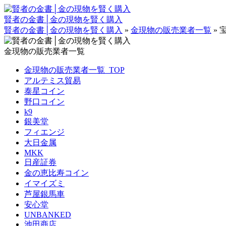
賢者の金書│金の現物を賢く購入
賢者の金書│金の現物を賢く購入
»
金現物の販売業者一覧
»
金現物の販売業者一覧
金現物の販売業者一覧_TOP
アルテミス貿易
泰星コイン
野口コイン
k9
銀美堂
フィエンジ
大日金属
MKK
日産証券
金の恵比寿コイン
イマイズミ
芦屋銀馬車
安心堂
UNBANKED
池田商店