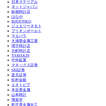
日本マテリアル
ネットジャパン
鉢嶺時計店
はなや
BIJOUPIKO
ジュエリーネモト
ブリオンボールト
マエバラ
大浦貴金属工業
増子時計店
元町時計店
YAMAKIN
中外鉱業
マネックス証券
SBI証券
楽天証券
松村金銀
エネトピア
木谷貴金属
山本時計
博泉堂
乾庄貴金属化工