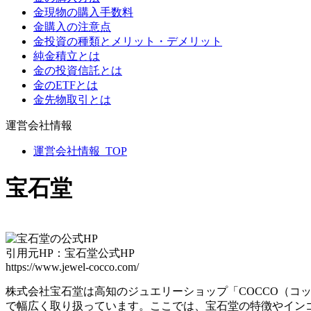
金現物の購入手数料
金購入の注意点
金投資の種類とメリット・デメリット
純金積立とは
金の投資信託とは
金のETFとは
金先物取引とは
運営会社情報
運営会社情報_TOP
宝石堂
引用元HP：宝石堂公式HP
https://www.jewel-cocco.com/
株式会社宝石堂は高知のジュエリーショップ「COCCO（
で幅広く取り扱っています。ここでは、宝石堂の特徴やイン