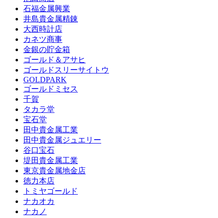
石福金属興業
井島貴金属精錬
大西時計店
カネツ商事
金銀の貯金箱
ゴールド＆アサヒ
ゴールドスリーサイトウ
GOLDPARK
ゴールドミセス
千賀
タカラ堂
宝石堂
田中貴金属工業
田中貴金属ジュエリー
谷口宝石
堤田貴金属工業
東京貴金属地金店
徳力本店
トミヤゴールド
ナカオカ
ナカノ