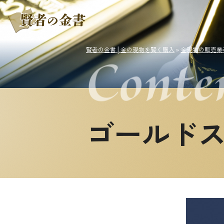
賢者の金書│金の現物を賢く購入
»
金現物の販売業
ゴールド