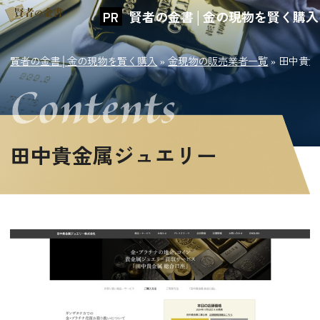
賢者の金書│金の現物を賢く購入
賢者の金書│金の現物を賢く購入
»
金現物の販売業者一覧
»
田中貴金
田中貴金属ジュエリー